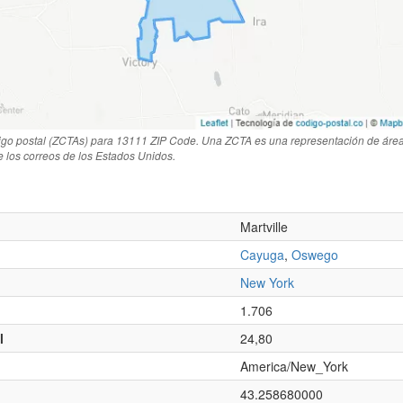
igo postal (ZCTAs) para 13111 ZIP Code. Una ZCTA es una representación de área
de los correos de los Estados Unidos.
Martville
Cayuga
,
Oswego
New York
1.706
l
24,80
America/New_York
43.258680000