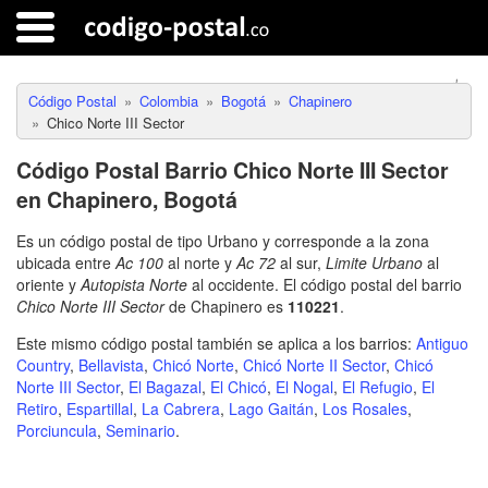
Código Postal
Colombia
Bogotá
Chapinero
Chico Norte III Sector
Código Postal Barrio Chico Norte III Sector
en Chapinero, Bogotá
Es un código postal de tipo Urbano y corresponde a la zona
ubicada entre
Ac 100
al norte y
Ac 72
al sur,
Limite Urbano
al
oriente y
Autopista Norte
al occidente. El código postal del barrio
Chico Norte III Sector
de Chapinero es
110221
.
Este mismo código postal también se aplica a los barrios:
Antiguo
Country
,
Bellavista
,
Chicó Norte
,
Chicó Norte II Sector
,
Chicó
Norte III Sector
,
El Bagazal
,
El Chicó
,
El Nogal
,
El Refugio
,
El
Retiro
,
Espartillal
,
La Cabrera
,
Lago Gaitán
,
Los Rosales
,
Porciuncula
,
Seminario
.