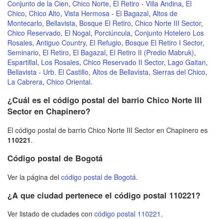
Conjunto de la Cien
,
Chico Norte
,
El Retiro - Villa Andina
,
El
Chico
,
Chico Alto
,
Vista Hermosa - El Bagazal
,
Altos de
Montecarlo
,
Bellavista
,
Bosque El Retiro
,
Chico Norte III Sector
,
Chico Reservado
,
El Nogal
,
Porciúncula
,
Conjunto Hotelero Los
Rosales
,
Antiguo Country
,
El Refugio
,
Bosque El Retiro I Sector
,
Seminario
,
El Retiro
,
El Bagazal
,
El Retiro II (Predio Mabruk)
,
Espartillal
,
Los Rosales
,
Chico Reservado II Sector
,
Lago Gaitan
,
Bellavista - Urb. El Castillo
,
Altos de Bellavista
,
Sierras del Chico
,
La Cabrera
,
Chico Oriental
.
¿Cuál es el código postal del barrio Chico Norte III
Sector en Chapinero?
El código postal de barrio Chico Norte III Sector en Chapinero es
110221
.
Código postal de Bogotá
Ver la página del
código postal de Bogotá
.
¿A que ciudad pertenece el código postal 110221?
Ver listado de ciudades con
código postal 110221
.