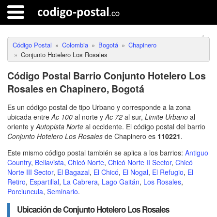
Código Postal
Colombia
Bogotá
Chapinero
Conjunto Hotelero Los Rosales
Código Postal Barrio Conjunto Hotelero Los
Rosales en Chapinero, Bogotá
Es un código postal de tipo Urbano y corresponde a la zona
ubicada entre
Ac 100
al norte y
Ac 72
al sur,
Limite Urbano
al
oriente y
Autopista Norte
al occidente. El código postal del barrio
Conjunto Hotelero Los Rosales
de Chapinero es
110221
.
Este mismo código postal también se aplica a los barrios:
Antiguo
Country
,
Bellavista
,
Chicó Norte
,
Chicó Norte II Sector
,
Chicó
Norte III Sector
,
El Bagazal
,
El Chicó
,
El Nogal
,
El Refugio
,
El
Retiro
,
Espartillal
,
La Cabrera
,
Lago Gaitán
,
Los Rosales
,
Porciuncula
,
Seminario
.
Ubicación de Conjunto Hotelero Los Rosales