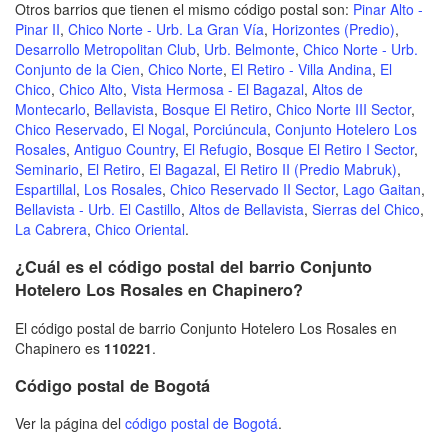
Otros barrios que tienen el mismo código postal son:
Pinar Alto -
Pinar II
,
Chico Norte - Urb. La Gran Vía
,
Horizontes (Predio)
,
Desarrollo Metropolitan Club
,
Urb. Belmonte
,
Chico Norte - Urb.
Conjunto de la Cien
,
Chico Norte
,
El Retiro - Villa Andina
,
El
Chico
,
Chico Alto
,
Vista Hermosa - El Bagazal
,
Altos de
Montecarlo
,
Bellavista
,
Bosque El Retiro
,
Chico Norte III Sector
,
Chico Reservado
,
El Nogal
,
Porciúncula
,
Conjunto Hotelero Los
Rosales
,
Antiguo Country
,
El Refugio
,
Bosque El Retiro I Sector
,
Seminario
,
El Retiro
,
El Bagazal
,
El Retiro II (Predio Mabruk)
,
Espartillal
,
Los Rosales
,
Chico Reservado II Sector
,
Lago Gaitan
,
Bellavista - Urb. El Castillo
,
Altos de Bellavista
,
Sierras del Chico
,
La Cabrera
,
Chico Oriental
.
¿Cuál es el código postal del barrio Conjunto
Hotelero Los Rosales en Chapinero?
El código postal de barrio Conjunto Hotelero Los Rosales en
Chapinero es
110221
.
Código postal de Bogotá
Ver la página del
código postal de Bogotá
.