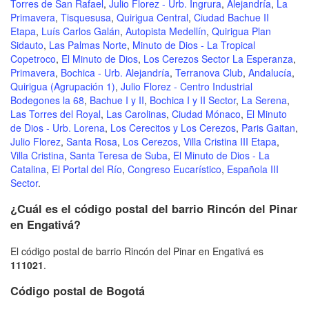
Torres de San Rafael
,
Julio Florez - Urb. Ingrura
,
Alejandría
,
La
Primavera
,
Tisquesusa
,
Quirigua Central
,
Ciudad Bachue II
Etapa
,
Luís Carlos Galán
,
Autopista Medellín
,
Quirigua Plan
Sidauto
,
Las Palmas Norte
,
Minuto de Dios - La Tropical
Copetroco
,
El Minuto de Dios
,
Los Cerezos Sector La Esperanza
,
Primavera
,
Bochica - Urb. Alejandría
,
Terranova Club
,
Andalucía
,
Quirigua (Agrupación 1)
,
Julio Florez - Centro Industrial
Bodegones la 68
,
Bachue I y II
,
Bochica I y II Sector
,
La Serena
,
Las Torres del Royal
,
Las Carolinas
,
Ciudad Mónaco
,
El Minuto
de Dios - Urb. Lorena
,
Los Cerecitos y Los Cerezos
,
Paris Gaitan
,
Julio Florez
,
Santa Rosa
,
Los Cerezos
,
Villa Cristina III Etapa
,
Villa Cristina
,
Santa Teresa de Suba
,
El Minuto de Dios - La
Catalina
,
El Portal del Río
,
Congreso Eucarístico
,
Española III
Sector
.
¿Cuál es el código postal del barrio Rincón del Pinar
en Engativá?
El código postal de barrio Rincón del Pinar en Engativá es
111021
.
Código postal de Bogotá