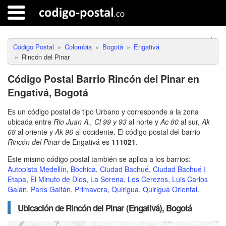
Código Postal
Colombia
Bogotá
Engativá
Rincón del Pinar
Código Postal Barrio Rincón del Pinar en
Engativá, Bogotá
Es un código postal de tipo Urbano y corresponde a la zona
ubicada entre
Rio Juan A., Cl 99 y 93
al norte y
Ac 80
al sur,
Ak
68
al oriente y
Ak 96
al occidente. El código postal del barrio
Rincón del Pinar
de Engativá es
111021
.
Este mismo código postal también se aplica a los barrios:
Autopista Medellín
,
Bochica
,
Ciudad Bachué
,
Ciudad Bachué I
Etapa
,
El Minuto de Dios
,
La Serena
,
Los Cerezos
,
Luis Carlos
Galán
,
París Gaitán
,
Primavera
,
Quirigua
,
Quirigua Oriental
.
Ubicación de Rincón del Pinar (Engativá), Bogotá