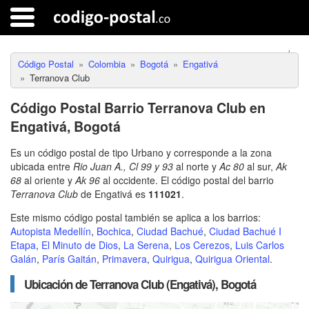
Código Postal
Colombia
Bogotá
Engativá
Terranova Club
Código Postal Barrio Terranova Club en
Engativá, Bogotá
Es un código postal de tipo Urbano y corresponde a la zona
ubicada entre
Rio Juan A., Cl 99 y 93
al norte y
Ac 80
al sur,
Ak
68
al oriente y
Ak 96
al occidente. El código postal del barrio
Terranova Club
de Engativá es
111021
.
Este mismo código postal también se aplica a los barrios:
Autopista Medellín
,
Bochica
,
Ciudad Bachué
,
Ciudad Bachué I
Etapa
,
El Minuto de Dios
,
La Serena
,
Los Cerezos
,
Luis Carlos
Galán
,
París Gaitán
,
Primavera
,
Quirigua
,
Quirigua Oriental
.
Ubicación de Terranova Club (Engativá), Bogotá