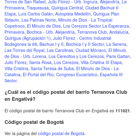
Torres de San Rafael
,
Julio Florez - Urb. Ingrura
,
Alejandría
,
La
Primavera
,
Tisquesusa
,
Quirigua Central
,
Ciudad Bachue II
Etapa
,
Luís Carlos Galán
,
Autopista Medellín
,
Quirigua Plan
Sidauto
,
Las Palmas Norte
,
Minuto de Dios - La Tropical
Copetroco
,
El Minuto de Dios
,
Los Cerezos Sector La Esperanza
,
Primavera
,
Bochica - Urb. Alejandría
,
Terranova Club
,
Andalucía
,
Quirigua (Agrupación 1)
,
Julio Florez - Centro Industrial
Bodegones la 68
,
Bachue I y II
,
Bochica I y II Sector
,
La Serena
,
Las Torres del Royal
,
Las Carolinas
,
Ciudad Mónaco
,
El Minuto
de Dios - Urb. Lorena
,
Los Cerecitos y Los Cerezos
,
Paris Gaitan
,
Julio Florez
,
Santa Rosa
,
Los Cerezos
,
Villa Cristina III Etapa
,
Villa Cristina
,
Santa Teresa de Suba
,
El Minuto de Dios - La
Catalina
,
El Portal del Río
,
Congreso Eucarístico
,
Española III
Sector
.
¿Cuál es el código postal del barrio Terranova Club
en Engativá?
El código postal de barrio Terranova Club en Engativá es
111021
.
Código postal de Bogotá
Ver la página del
código postal de Bogotá
.