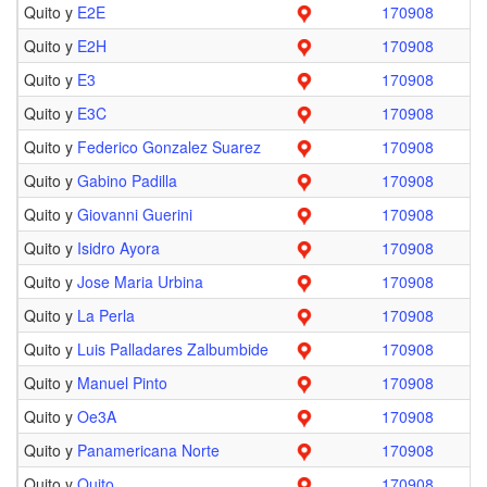
Quito y
E2E
170908
Quito y
E2H
170908
Quito y
E3
170908
Quito y
E3C
170908
Quito y
Federico Gonzalez Suarez
170908
Quito y
Gabino Padilla
170908
Quito y
Giovanni Guerini
170908
Quito y
Isidro Ayora
170908
Quito y
Jose Maria Urbina
170908
Quito y
La Perla
170908
Quito y
Luis Palladares Zalbumbide
170908
Quito y
Manuel Pinto
170908
Quito y
Oe3A
170908
Quito y
Panamericana Norte
170908
Quito y
Quito
170908