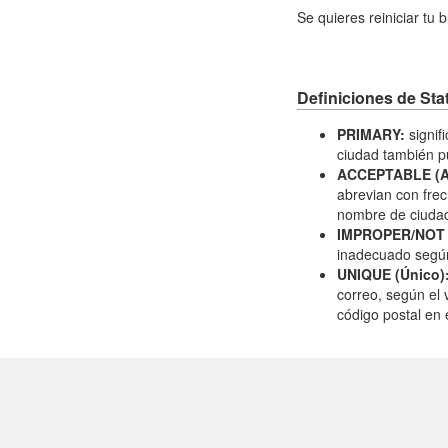
Se quieres reiniciar tu
Definiciones de Sta
PRIMARY:
signif
ciudad también 
ACCEPTABLE (Ac
abrevian con fre
nombre de ciudad
IMPROPER/NOT 
inadecuado según
UNIQUE (Único)
correo, según el 
código postal en e