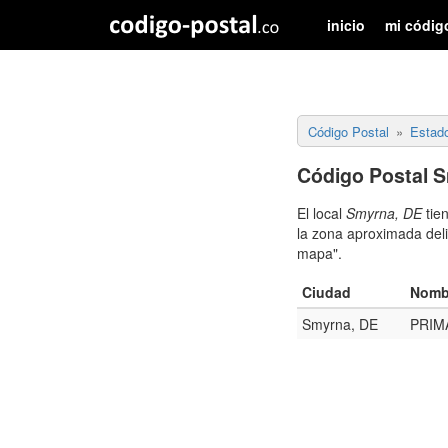
inicio
mi códig
Código Postal
Estad
Código Postal S
El local
Smyrna, DE
tie
la zona aproximada deli
mapa".
Ciudad
Nomb
Smyrna, DE
PRIM