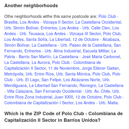
Another neighborhoods
Othe neighborhoods withe this same postcode are:
Polo Club -
Brasilia
,
Los Andes - Vizcaya II Sector
,
La Castellana Occidental
,
Urb. Simón Bolívar
,
Entrerios
,
Los Andes - Urb. Calle Cien
,
Los
Andes - Urb. Teusaca
,
Los Andes - Vizcaya III Sector
,
Polo Club
,
Los Andes
,
Santa Sofía
,
La Libertad
,
12 de Octubre - Alcabaza
,
Simón Bolívar
,
La Castellana - Urb. Paseo de la Castellana
,
San
Fernando
,
Entrerios - Urb. Alma Industrial
,
Escuela Militar
,
La
Patria - Barrio San Martín
,
La Castellana - José Maria Carbonel
,
La Castellana
,
La Aurora
,
Polo Club - Colombiana de
Capitalización II Sector
,
11 de Noviembre
,
Jorge Eliécer Gaitan
,
Metrópolis
,
Urb. Entre Ríos
,
Urb. Santa Mónica
,
Polo Club
,
Polo
Club - Urb. El Lago
,
San Felipe
,
Los Alcázares Norte
,
Urb.
Mendiguaca
,
La Libertad San Fernando
,
Rionegro
,
La Castellana
- Villa Calazans
,
San Fernando Occidental - Urb. Av. Chile
,
Urb.
Entre Ríos Zona Industrial
,
Juan XXIII
,
12 de Octubre
,
Polo Club -
Colombiana de Capitalización I Sector
,
Los Andes - Urb. Malta
.
Which is the ZIP Code of Polo Club - Colombiana de
Capitalización II Sector in Barrios Unidos?