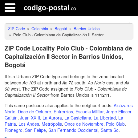
ZIP Code
Colombia
Bogotá
Barrios Unidos
Polo Club - Colombiana de Capitalización II Sector
ZIP Code Locality Polo Club - Colombiana de
Capitalización II Sector in Barrios Unidos,
Bogotá
It is a Urbano ZIP Code type and belongs to the zone located
between
Ac 100
at north and
Ac 72
south,
Au Norte
east and
Ak
68
west. The ZIP Code assigned to
Polo Club - Colombiana de
Capitalización II Sector
from Barrios Unidos is
111211
.
This same postcode also applies to the neighborhoods:
Alcázares
Norte
,
Doce de Octubre
,
Entrerríos
,
Escuela Militar
,
Jorge Eliecer
Gaitán
,
Juan XXIII
,
La Aurora
,
La Castellana
,
La Libertad
,
La
Patria
,
Los Andes
,
Metrópolis
,
Once de Noviembre
,
Polo Club
,
Rionegro
,
San Felipe
,
San Fernando Occidental
,
Santa So
.