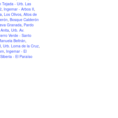
 Tejada - Urb. Las
2
,
Ingemar - Arbos II
,
da
,
Los Olivos
,
Altos de
erón
,
Bosque Calderón
ueva Granada
,
Pardo
a Anita
,
Urb. Av.
erro Verde - Santo
anuela Beltrán
,
I
,
Urb. Loma de la Cruz
,
tum
,
Ingemar - El
,
Siberia - El Paraíso