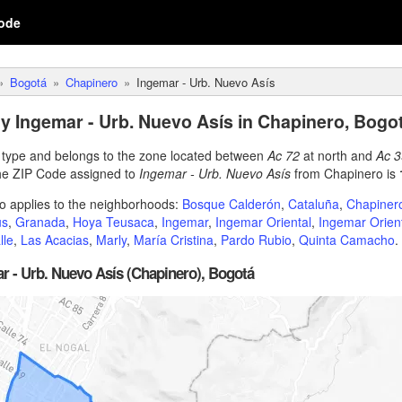
ode
Bogotá
Chapinero
Ingemar - Urb. Nuevo Asís
ty Ingemar - Urb. Nuevo Asís in Chapinero, Bogo
e type and belongs to the zone located between
Ac 72
at north and
Ac 3
he ZIP Code assigned to
Ingemar - Urb. Nuevo Asís
from Chapinero is
o applies to the neighborhoods:
Bosque Calderón
,
Cataluña
,
Chapinero
us
,
Granada
,
Hoya Teusaca
,
Ingemar
,
Ingemar Oriental
,
Ingemar Orient
lle
,
Las Acacias
,
Marly
,
María Cristina
,
Pardo Rubio
,
Quinta Camacho
.
r - Urb. Nuevo Asís (Chapinero), Bogotá