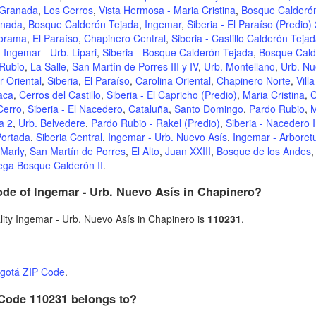
Granada
,
Los Cerros
,
Vista Hermosa - Maria Cristina
,
Bosque Calderón
nada
,
Bosque Calderón Tejada
,
Ingemar
,
Siberia - El Paraíso (Predio) 
norama
,
El Paraíso
,
Chapinero Central
,
Siberia - Castillo Calderón Teja
,
Ingemar - Urb. Lipari
,
Siberia - Bosque Calderón Tejada
,
Bosque Cald
Rubio
,
La Salle
,
San Martín de Porres III y IV
,
Urb. Montellano
,
Urb. N
 Oriental
,
Siberia
,
El Paraíso
,
Carolina Oriental
,
Chapinero Norte
,
Vill
aca
,
Cerros del Castillo
,
Siberia - El Capricho (Predio)
,
Maria Cristina
,
C
 Cerro
,
Siberia - El Nacedero
,
Cataluña
,
Santo Domingo
,
Pardo Rubio
,
M
a 2
,
Urb. Belvedere
,
Pardo Rubio - Rakel (Predio)
,
Siberia - Nacedero I
Portada
,
Siberia Central
,
Ingemar - Urb. Nuevo Asís
,
Ingemar - Arbore
Marly
,
San Martín de Porres
,
El Alto
,
Juan XXIII
,
Bosque de los Andes
Vega Bosque Calderón II
.
ode of Ingemar - Urb. Nuevo Asís in Chapinero?
ity Ingemar - Urb. Nuevo Asís in Chapinero is
110231
.
gotá ZIP Code
.
 Code 110231 belongs to?