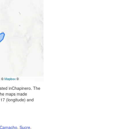
cated inChapinero. The
n the maps made
817 (longitude) and
 Camacho
,
Sucre
,