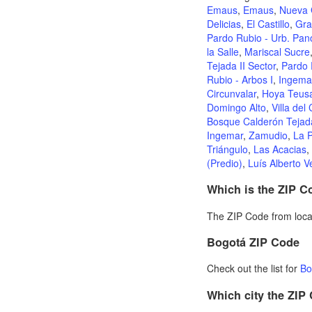
Emaus
,
Emaus
,
Nueva 
Delicias
,
El Castillo
,
Gra
Pardo Rubio - Urb. Pa
la Salle
,
Mariscal Sucre
Tejada II Sector
,
Pardo 
Rubio - Arbos I
,
Ingemar
Circunvalar
,
Hoya Teus
Domingo Alto
,
Villa del
Bosque Calderón Tejad
Ingemar
,
Zamudio
,
La 
Triángulo
,
Las Acacias
,
(Predio)
,
Luís Alberto 
Which is the ZIP C
The ZIP Code from local
Bogotá ZIP Code
Check out the list for
Bo
Which city the ZIP