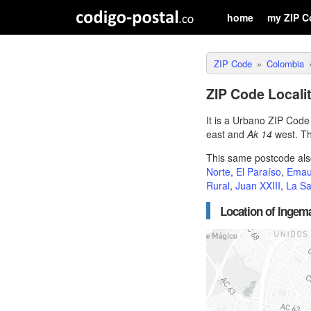
home
my ZIP C
ZIP Code
Colombia
ZIP Code Locali
It is a Urbano ZIP Cod
east and
Ak 14
west. T
This same postcode als
Norte
,
El Paraíso
,
Ema
Rural
,
Juan XXIII
,
La Sa
Location of Ingema