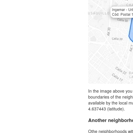
In the image above you
boundaries of the neig
available by the local 
4.637443 (latitude).
Another neighborh
Othe neighborhoods wit