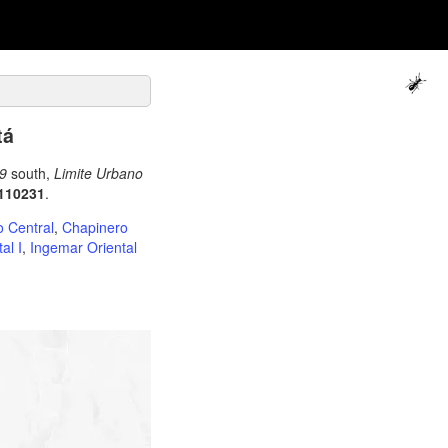
tá
9
south,
Limite Urbano
110231
.
 Central
,
Chapinero
al I
,
Ingemar Oriental