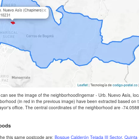
 can see the image of the neighborhoodIngemar - Urb. Nuevo Asís, lo
hborhood (in red in the previous image) have been extracted based o
mayor's office. The central coordinates of the neighborhood are -74.058
oods
he this same postcode are:
Bosque Calderón Tejada III Sector
,
Quinta