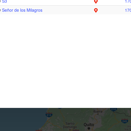
 y
S3
17
 y
Señor de los Milagros
17