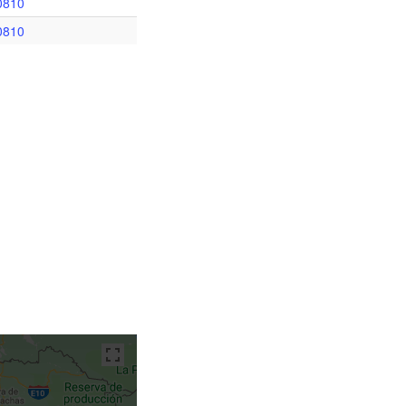
0810
0810