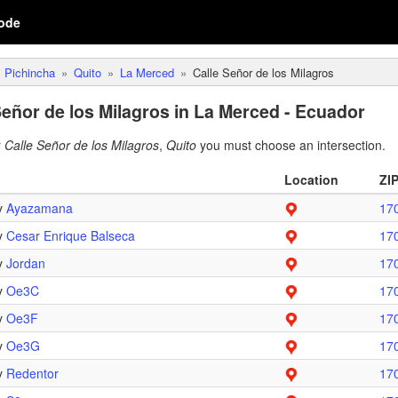
ode
Pichincha
Quito
La Merced
Calle Señor de los Milagros
Señor de los Milagros in La Merced - Ecuador
r
Calle Señor de los Milagros
,
Quito
you must choose an intersection.
Location
ZI
 y
Ayazamana
17
 y
Cesar Enrique Balseca
17
 y
Jordan
17
 y
Oe3C
17
 y
Oe3F
17
 y
Oe3G
17
 y
Redentor
17