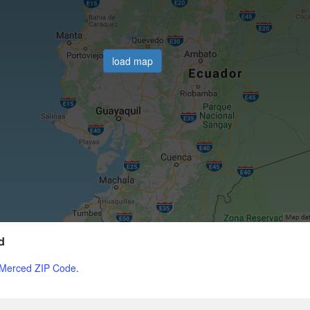
load map
d
Merced ZIP Code
.