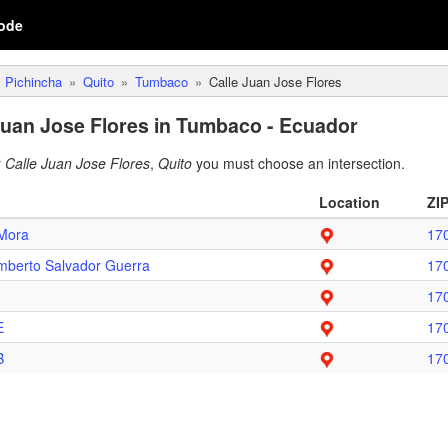
ode
Pichincha
Quito
Tumbaco
Calle Juan Jose Flores
Juan Jose Flores in Tumbaco - Ecuador
r
Calle Juan Jose Flores
,
Quito
you must choose an intersection.
Location
ZI
Mora
17
berto Salvador Guerra
17
17
E
17
B
17