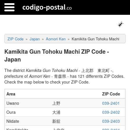
ZIP Code
Japan
Aomori Ken
Kamikita Gun Tohoku Machi
Kamikita Gun Tohoku Machi ZIP Code -
Japan
The district
Kamikita Gun Tohoku Machi
- 上北郡 東北町 -,
prefecture of
Aomori Ken
- 青森県 - has 121 differents ZIP Codes.
Check the map below to check your ZIP Code.
Area
ZIP Code
Uwano
上野
039-2401
Oura
大浦
039-2402
Niidate
新舘
039-2403
Kamikitakita
上北北
039-2404