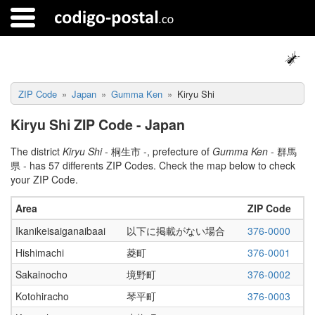
ZIP Code
Japan
Gumma Ken
Kiryu Shi
Kiryu Shi ZIP Code - Japan
The district
Kiryu Shi
- 桐生市 -, prefecture of
Gumma Ken
- 群馬
県 - has 57 differents ZIP Codes. Check the map below to check
your ZIP Code.
Area
ZIP Code
Ikanikeisaiganaibaai
以下に掲載がない場合
376-0000
Hishimachi
菱町
376-0001
Sakainocho
境野町
376-0002
Kotohiracho
琴平町
376-0003