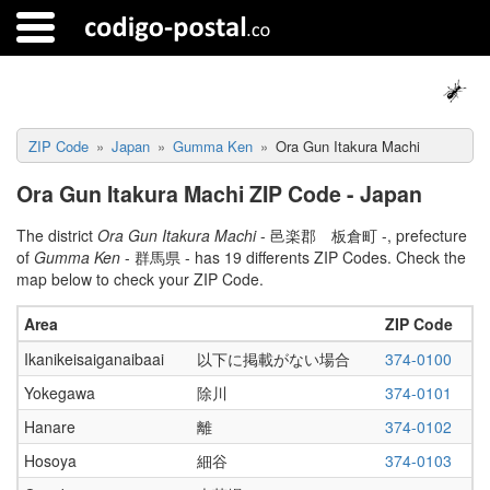
ZIP Code
Japan
Gumma Ken
Ora Gun Itakura Machi
Ora Gun Itakura Machi ZIP Code - Japan
The district
Ora Gun Itakura Machi
- 邑楽郡 板倉町 -, prefecture
of
Gumma Ken
- 群馬県 - has 19 differents ZIP Codes. Check the
map below to check your ZIP Code.
Area
ZIP Code
Ikanikeisaiganaibaai
以下に掲載がない場合
374-0100
Yokegawa
除川
374-0101
Hanare
離
374-0102
Hosoya
細谷
374-0103