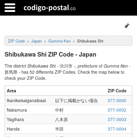
ZIP Code
Japan
Gumma Ken
Shibukawa Shi
Shibukawa Shi ZIP Code - Japan
The district
Shibukawa Shi
- 渋川市 -, prefecture of
Gumma Ken
-
群馬県 - has 52 differents ZIP Codes. Check the map below to
check your ZIP Code.
Area
ZIP Code
Ikanikeisaiganaibaai
以下に掲載がない場合
377-0000
Nakamura
中村
377-0002
Yagihara
八木原
377-0003
Handa
半田
377-0004