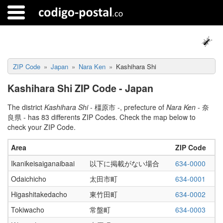
ZIP Code
Japan
Nara Ken
Kashihara Shi
Kashihara Shi ZIP Code - Japan
The district
Kashihara Shi
- 橿原市 -, prefecture of
Nara Ken
- 奈
良県 - has 83 differents ZIP Codes. Check the map below to
check your ZIP Code.
Area
ZIP Code
Ikanikeisaiganaibaai
以下に掲載がない場合
634-0000
Odaichicho
太田市町
634-0001
Higashitakedacho
東竹田町
634-0002
Tokiwacho
常盤町
634-0003