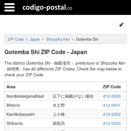
ZIP Code
Japan
Shizuoka Ken
Gotemba Shi
Gotemba Shi ZIP Code - Japan
The district
Gotemba Shi
- 御殿場市 -, prefecture of
Shizuoka Ken
- 静岡県 - has 46 differents ZIP Codes. Check the map below to
check your ZIP Code.
Area
ZIP Code
Ikanikeisaiganaibaai
以下に掲載がない場合
412-0000
Midono
水土野
412-0001
Kamikobayashi
上小林
412-0002
Shibanta
柴怒田
412-0003