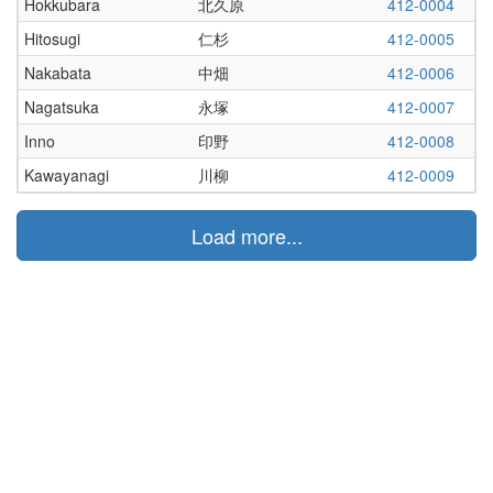
Hokkubara
北久原
412-0004
Hitosugi
仁杉
412-0005
Nakabata
中畑
412-0006
Nagatsuka
永塚
412-0007
Inno
印野
412-0008
Kawayanagi
川柳
412-0009
Load more...