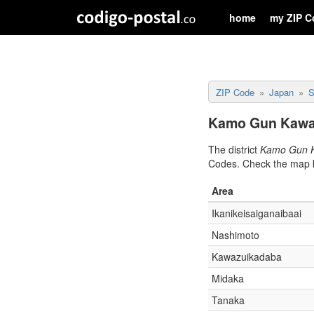
home
my ZIP C
ZIP Code
Japan
S
Kamo Gun Kawaz
The district
Kamo Gun 
Codes. Check the map b
Area
Ikanikeisaiganaibaai
Nashimoto
Kawazuikadaba
Midaka
Tanaka