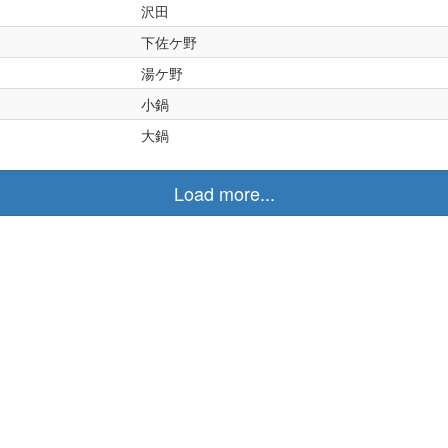
沢田
下佐ケ野
湯ケ野
小鍋
大鍋
Load more...