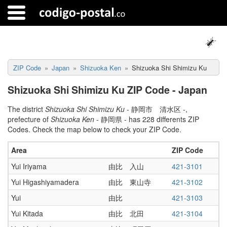
ZIP Code
Japan
Shizuoka Ken
Shizuoka Shi Shimizu Ku
Shizuoka Shi Shimizu Ku ZIP Code - Japan
The district
Shizuoka Shi Shimizu Ku
- 静岡市 清水区 -,
prefecture of
Shizuoka Ken
- 静岡県 - has 228 differents ZIP
Codes. Check the map below to check your ZIP Code.
Area
ZIP Code
Yui Iriyama
由比 入山
421-3101
Yui Higashiyamadera
由比 東山寺
421-3102
Yui
由比
421-3103
Yui Kitada
由比 北田
421-3104