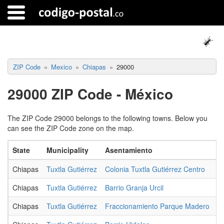
ZIP Code
Mexico
Chiapas
29000
29000 ZIP Code - México
The ZIP Code 29000 belongs to the following towns. Below you
can see the ZIP Code zone on the map.
State
Municipality
Asentamiento
T
Chiapas
Tuxtla Gutiérrez
Colonia Tuxtla Gutiérrez Centro
U
Chiapas
Tuxtla Gutiérrez
Barrio Granja Urcil
U
Chiapas
Tuxtla Gutiérrez
Fraccionamiento Parque Madero
U