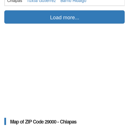
Chiapas
Tuxtla Gutiérrez
Barrio Hidalgo
U
Load more...
Map of ZIP Code 29000 - Chiapas