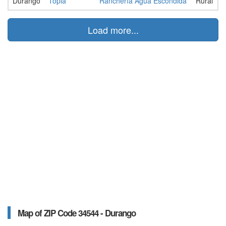
Durango
Topia
Ranchería Agua Escondida
Rural
Load more...
Map of ZIP Code 34544 - Durango