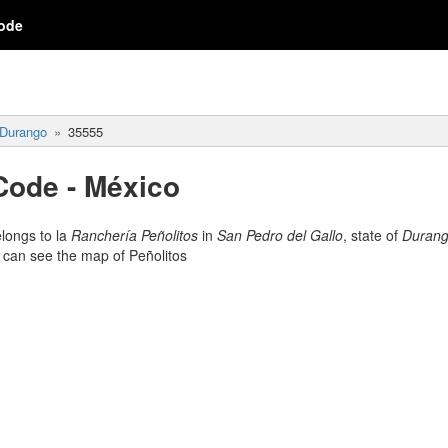
ode
Durango
35555
Code - México
longs to la
Ranchería Peñolitos
in
San Pedro del Gallo
, state of
Duran
n can see the map of Peñolitos