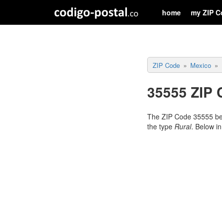
home
my ZIP C
ZIP Code
Mexico
35555 ZIP 
The ZIP Code 35555 be
the type
Rural
. Below i