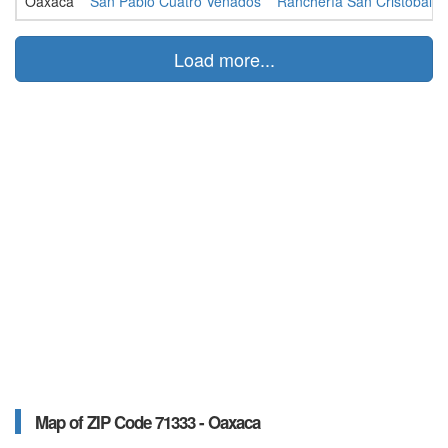
Oaxaca
San Pablo Cuatro Venados
Ranchería San Cristóbal
Load more...
Map of ZIP Code 71333 - Oaxaca