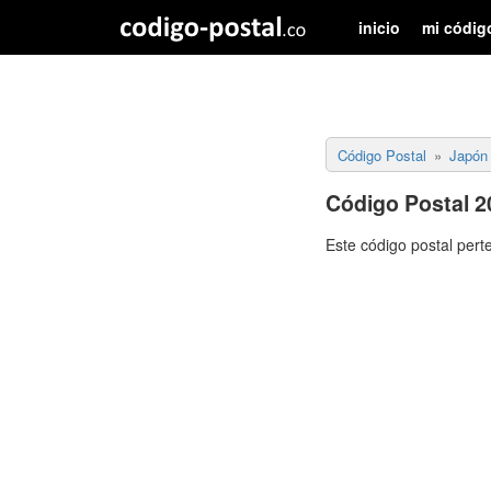
inicio
mi códig
Código Postal
Japón
Código Postal 2
Este código postal pert