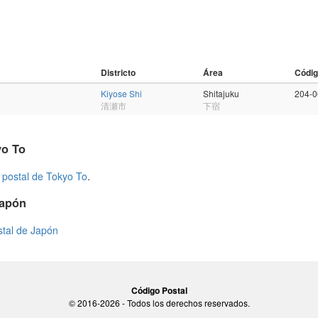
Districto
Área
Códig
Kiyose Shi
Shitajuku
204-
清瀬市
下宿
yo To
 postal de Tokyo To
.
Japón
stal de Japón
Código Postal
© 2016-2026 - Todos los derechos reservados.