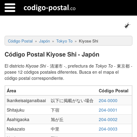
Código Postal
Japón
Tokyo To
Kiyose Shi
Código Postal Kiyose Shi - Japón
El districto
Kiyose Shi
- 清瀬市 -, prefectura de
Tokyo To
- 東京都 -
posee 12 códigos postales diferentes. Busca en el mapa el
código postal correspondiente.
Área
Código Postal
Ikanikeisaiganaibaai
以下に掲載がない場合
204-0000
Shitajuku
下宿
204-0001
Asahigaoka
旭が丘
204-0002
Nakazato
中里
204-0003