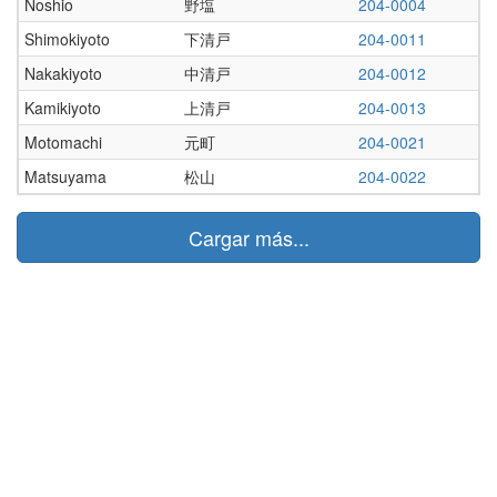
Noshio
野塩
204-0004
Shimokiyoto
下清戸
204-0011
Nakakiyoto
中清戸
204-0012
Kamikiyoto
上清戸
204-0013
Motomachi
元町
204-0021
Matsuyama
松山
204-0022
Cargar más...