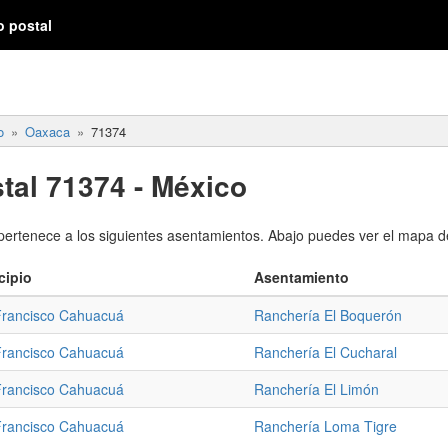
o postal
o
Oaxaca
71374
tal 71374 - México
pertenece a los siguientes asentamientos. Abajo puedes ver el mapa de
cipio
Asentamiento
Francisco Cahuacuá
Ranchería El Boquerón
Francisco Cahuacuá
Ranchería El Cucharal
Francisco Cahuacuá
Ranchería El Limón
Francisco Cahuacuá
Ranchería Loma Tigre