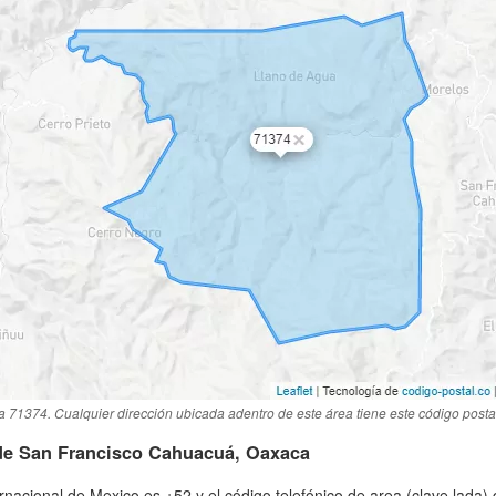
a 71374. Cualquier dirección ubicada adentro de este área tiene este código posta
 de San Francisco Cahuacuá, Oaxaca
ternacional de Mexico es +52 y el código telefónico de area (clave lada