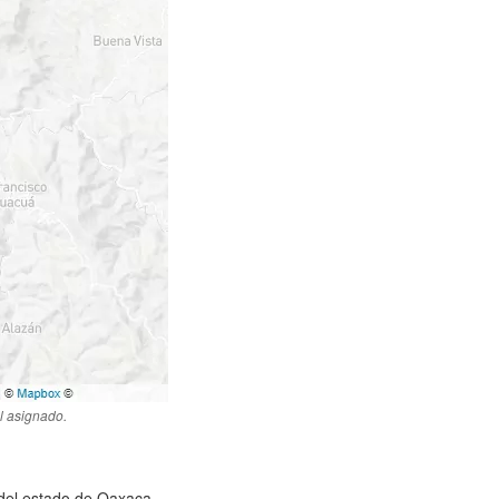
l asignado.
) del estado de Oaxaca