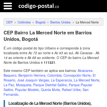
CEP
Colômbia
Bogotá
Barrios Unidos
La Merced Norte
CEP Bairro La Merced Norte em Barrios
Unidos, Bogotá
É um código postal do tipo Urbano e corresponde à zona
localizada entre
Ac 72
ao norte e
Ac 63
ao sul,
Ak Caracas - Ak
14
ao oriente e
Ak 68
ao ocidente. O CEP do bairro
La Merced
Norte
de Barrios Unidos é
111221
.
Este mesmo CEP também se aplica aos bairros:
Alcázares
,
Baquero
,
Benjamín Herrera
,
Colombia
,
Concepción Norte
,
El
Rosario
,
José Joaquín Vargas
,
La Esperanza
,
La Merced Norte
,
La Paz
,
Muequeta
,
Parque Distrital Salitre
,
Parque Popular
Salitre
,
Popular Modelo
,
Quinta Mutis
,
Rafael Uribe
,
San
Fernando
.
Localização de La Merced Norte (Barrios Unidos),