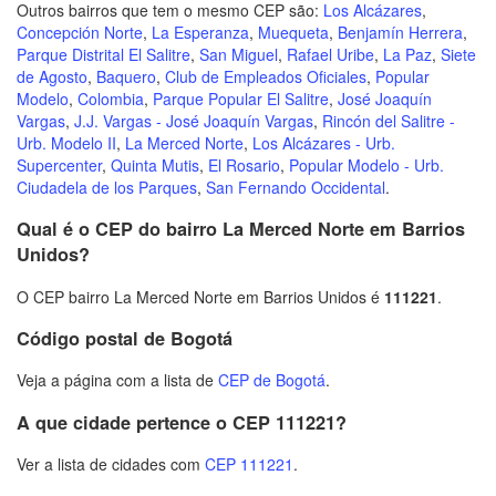
Outros bairros que tem o mesmo CEP são:
Los Alcázares
,
Concepción Norte
,
La Esperanza
,
Muequeta
,
Benjamín Herrera
,
Parque Distrital El Salitre
,
San Miguel
,
Rafael Uribe
,
La Paz
,
Siete
de Agosto
,
Baquero
,
Club de Empleados Oficiales
,
Popular
Modelo
,
Colombia
,
Parque Popular El Salitre
,
José Joaquín
Vargas
,
J.J. Vargas - José Joaquín Vargas
,
Rincón del Salitre -
Urb. Modelo II
,
La Merced Norte
,
Los Alcázares - Urb.
Supercenter
,
Quinta Mutis
,
El Rosario
,
Popular Modelo - Urb.
Ciudadela de los Parques
,
San Fernando Occidental
.
Qual é o CEP do bairro La Merced Norte em Barrios
Unidos?
O CEP bairro La Merced Norte em Barrios Unidos é
111221
.
Código postal de Bogotá
Veja a página com a lista de
CEP de Bogotá
.
A que cidade pertence o CEP 111221?
Ver a lista de cidades com
CEP 111221
.