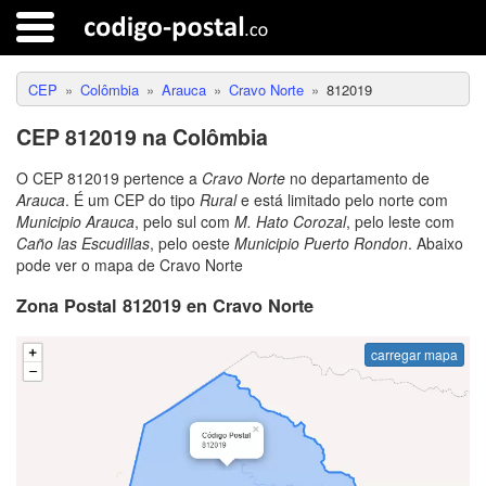
CEP
Colômbia
Arauca
Cravo Norte
812019
CEP 812019 na Colômbia
O CEP 812019 pertence a
Cravo Norte
no departamento de
Arauca
. É um CEP do tipo
Rural
e está limitado pelo norte com
Municipio Arauca
, pelo sul com
M. Hato Corozal
, pelo leste com
Caño las Escudillas
, pelo oeste
Municipio Puerto Rondon
. Abaixo
pode ver o mapa de Cravo Norte
Zona Postal 812019 en Cravo Norte
carregar mapa