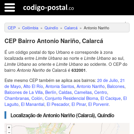
CEP
Colômbia
Quindío
Calarcá
Antonio Nariño
CEP Bairro Antonio Nariño, Calarcá
É um código postal do tipo Urbano e corresponde à zona
localizada entre
Limite Urbano
ao norte e
Limite Urbano
ao sul,
Limite Urbano
ao oriente e
Limite Urbano
ao ocidente. O CEP do
bairro
Antonio Nariño
de Calarcá é
632001
.
Este mesmo CEP também se aplica aos bairros:
20 de Julio
,
21
de Mayo
,
Alto El Río
,
Antonia Santos
,
Antonio Nariño
,
Balcones
,
Balcones de La Villa
,
Berlín
,
Caldas
,
Camelias
,
Centro
,
Chambranas
,
Colón
,
Conjunto Residencial Bioma
,
El Cacique
,
El
Laguito
,
El Manantial
,
El Pescador
,
El Pinar
,
El Porvenir
.
Localização de Antonio Nariño (Calarcá), Quindío