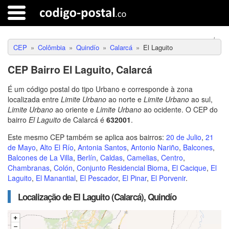
CEP
Colômbia
Quindío
Calarcá
El Laguito
CEP Bairro El Laguito, Calarcá
É um código postal do tipo Urbano e corresponde à zona
localizada entre
Limite Urbano
ao norte e
Limite Urbano
ao sul,
Limite Urbano
ao oriente e
Limite Urbano
ao ocidente. O CEP do
bairro
El Laguito
de Calarcá é
632001
.
Este mesmo CEP também se aplica aos bairros:
20 de Julio
,
21
de Mayo
,
Alto El Río
,
Antonia Santos
,
Antonio Nariño
,
Balcones
,
Balcones de La Villa
,
Berlín
,
Caldas
,
Camelias
,
Centro
,
Chambranas
,
Colón
,
Conjunto Residencial Bioma
,
El Cacique
,
El
Laguito
,
El Manantial
,
El Pescador
,
El Pinar
,
El Porvenir
.
Localização de El Laguito (Calarcá), Quindío