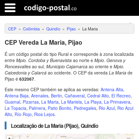
CEP
Colômbia
Quindío
Pijao
La Maria
CEP Vereda La Maria, Pijao
É um código postal do tipo Rural e corresponde à zona localizada
entre
Mpio. Cordoba y Buenavista
ao norte e
Mpio. Genova y
Roncesvalles
ao sul,
Municipio Cajamarca
ao oriente e
Mpio.
Caicedonia y Calarcá
ao ocidente. O CEP da vereda
La Maria
de
Pijao é
632067
.
Este mesmo CEP também se aplica as veredas:
Antena Alta
,
Antena Baja
,
Arenales
,
Berlin
,
Cañaveral
,
Cedral Alto
,
El Recreo
,
Guamal
,
Pizarras
,
La Maria
,
La Mariela
,
La Playa
,
La Primavera
,
La Topacia
,
Palmera
,
Patio Bonito
,
Pedregales
,
Rio Azul
,
Rio Azul
Alto
,
Río Rojo
,
Rios Lejos
.
Localização de La Maria (Pijao), Quindío