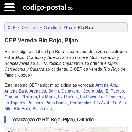
CEP
Colômbia
Quindío
Pijao
Río Rojo
CEP Vereda Río Rojo, Pijao
É um código postal do tipo Rural e corresponde à zona localizada
entre
Mpio. Cordoba y Buenavista
ao norte e
Mpio. Genova y
Roncesvalles
ao sul,
Municipio Cajamarca
ao oriente e
Mpio.
Caicedonia y Calarcá
ao ocidente. O CEP da vereda
Río Rojo
de
Pijao é
632067
.
Este mesmo CEP também se aplica as veredas:
Antena Alta
,
Antena Baja
,
Arenales
,
Berlin
,
Cañaveral
,
Cedral Alto
,
El Recreo
,
Guamal
,
Pizarras
,
La Maria
,
La Mariela
,
La Playa
,
La Primavera
,
La Topacia
,
Palmera
,
Patio Bonito
,
Pedregales
,
Rio Azul
,
Rio Azul
Alto
,
Río Rojo
,
Rios Lejos
.
Localização de Río Rojo (Pijao), Quindío