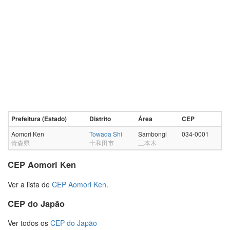
Prefeitura (Estado)
Distrito
Área
CEP
Aomori Ken
Towada Shi
Sambongi
034-0001
青森県
十和田市
三本木
CEP Aomori Ken
Ver a lista de
CEP Aomori Ken
.
CEP do Japão
Ver todos os
CEP do Japão