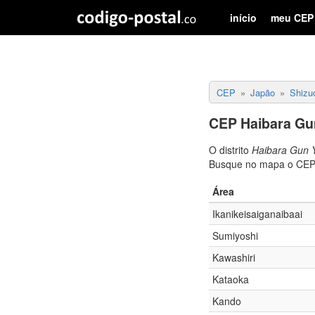
início
meu CEP
CEP
Japão
Shizu
CEP Haibara Gu
O distrito
Haibara Gun 
Busque no mapa o CEP
Área
Ikanikeisaiganaibaai
Sumiyoshi
Kawashiri
Kataoka
Kando