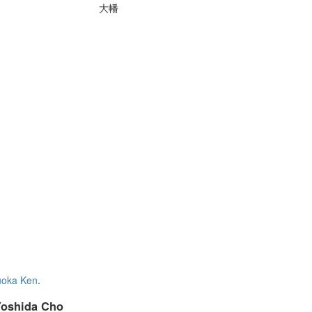
大幡
uoka Ken
.
Yoshida Cho