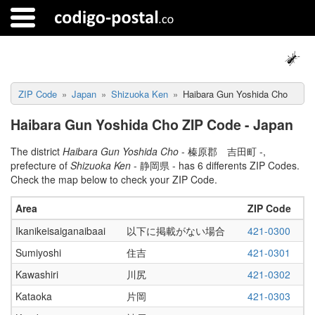
ZIP Code
Japan
Shizuoka Ken
Haibara Gun Yoshida Cho
Haibara Gun Yoshida Cho ZIP Code - Japan
The district
Haibara Gun Yoshida Cho
- 榛原郡 吉田町 -,
prefecture of
Shizuoka Ken
- 静岡県 - has 6 differents ZIP Codes.
Check the map below to check your ZIP Code.
Area
ZIP Code
Ikanikeisaiganaibaai
以下に掲載がない場合
421-0300
Sumiyoshi
住吉
421-0301
Kawashiri
川尻
421-0302
Kataoka
片岡
421-0303