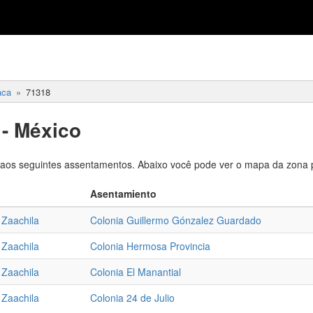
aca
71318
- México
os seguintes assentamentos. Abaixo você pode ver o mapa da zona p
Asentamiento
e Zaachila
Colonia Guillermo Gónzalez Guardado
e Zaachila
Colonia Hermosa Provincia
e Zaachila
Colonia El Manantial
e Zaachila
Colonia 24 de Julio