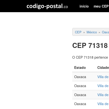
início
meu CEP
CEP
México
Oax
CEP 71318 
O CEP 71318 pertence a
Estado
Cidade
Oaxaca
Villa d
Oaxaca
Villa d
Oaxaca
Villa d
Oaxaca
Villa d