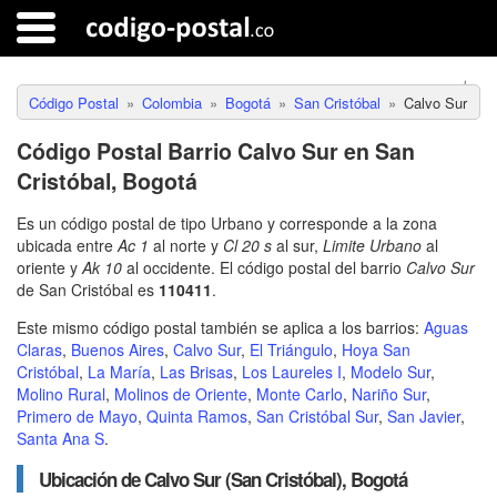
Código Postal
Colombia
Bogotá
San Cristóbal
Calvo Sur
Código Postal Barrio Calvo Sur en San
Cristóbal, Bogotá
Es un código postal de tipo Urbano y corresponde a la zona
ubicada entre
Ac 1
al norte y
Cl 20 s
al sur,
Limite Urbano
al
oriente y
Ak 10
al occidente. El código postal del barrio
Calvo Sur
de San Cristóbal es
110411
.
Este mismo código postal también se aplica a los barrios:
Aguas
Claras
,
Buenos Aires
,
Calvo Sur
,
El Triángulo
,
Hoya San
Cristóbal
,
La María
,
Las Brisas
,
Los Laureles I
,
Modelo Sur
,
Molino Rural
,
Molinos de Oriente
,
Monte Carlo
,
Nariño Sur
,
Primero de Mayo
,
Quinta Ramos
,
San Cristóbal Sur
,
San Javier
,
Santa Ana S
.
Ubicación de Calvo Sur (San Cristóbal), Bogotá