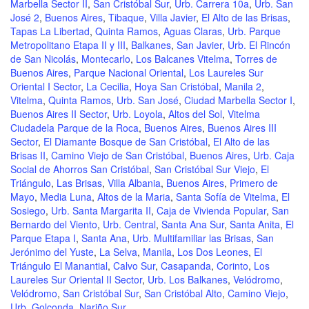
Marbella Sector II
,
San Cristóbal Sur
,
Urb. Carrera 10a
,
Urb. San
José 2
,
Buenos Aires
,
Tibaque
,
Villa Javier
,
El Alto de las Brisas
,
Tapas La Libertad
,
Quinta Ramos
,
Aguas Claras
,
Urb. Parque
Metropolitano Etapa II y III
,
Balkanes
,
San Javier
,
Urb. El Rincón
de San Nicolás
,
Montecarlo
,
Los Balcanes Vitelma
,
Torres de
Buenos Aires
,
Parque Nacional Oriental
,
Los Laureles Sur
Oriental I Sector
,
La Cecilia
,
Hoya San Cristóbal
,
Manila 2
,
Vitelma
,
Quinta Ramos
,
Urb. San José
,
Ciudad Marbella Sector I
,
Buenos Aires II Sector
,
Urb. Loyola
,
Altos del Sol
,
Vitelma
Ciudadela Parque de la Roca
,
Buenos Aires
,
Buenos Aires III
Sector
,
El Diamante Bosque de San Cristóbal
,
El Alto de las
Brisas II
,
Camino Viejo de San Cristóbal
,
Buenos Aires
,
Urb. Caja
Social de Ahorros San Cristóbal
,
San Cristóbal Sur Viejo
,
El
Triángulo
,
Las Brisas
,
Villa Albania
,
Buenos Aires
,
Primero de
Mayo
,
Media Luna
,
Altos de la Maria
,
Santa Sofía de Vitelma
,
El
Sosiego
,
Urb. Santa Margarita II
,
Caja de Vivienda Popular
,
San
Bernardo del Viento
,
Urb. Central
,
Santa Ana Sur
,
Santa Anita
,
El
Parque Etapa I
,
Santa Ana
,
Urb. Multifamiliar las Brisas
,
San
Jerónimo del Yuste
,
La Selva
,
Manila
,
Los Dos Leones
,
El
Triángulo El Manantial
,
Calvo Sur
,
Casapanda
,
Corinto
,
Los
Laureles Sur Oriental II Sector
,
Urb. Los Balkanes
,
Velódromo
,
Velódromo
,
San Cristóbal Sur
,
San Cristóbal Alto
,
Camino Viejo
,
Urb. Golconda
,
Nariño Sur
.