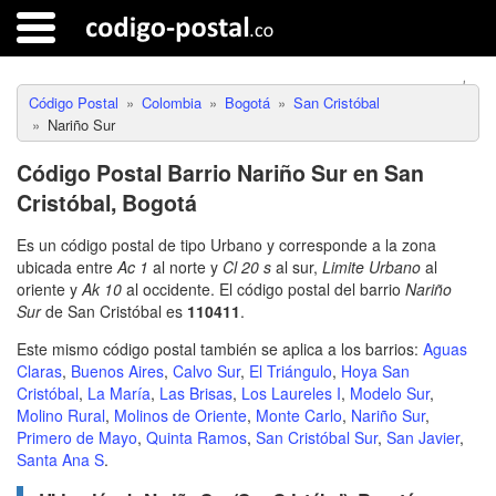
Código Postal
Colombia
Bogotá
San Cristóbal
Nariño Sur
Código Postal Barrio Nariño Sur en San
Cristóbal, Bogotá
Es un código postal de tipo Urbano y corresponde a la zona
ubicada entre
Ac 1
al norte y
Cl 20 s
al sur,
Limite Urbano
al
oriente y
Ak 10
al occidente. El código postal del barrio
Nariño
Sur
de San Cristóbal es
110411
.
Este mismo código postal también se aplica a los barrios:
Aguas
Claras
,
Buenos Aires
,
Calvo Sur
,
El Triángulo
,
Hoya San
Cristóbal
,
La María
,
Las Brisas
,
Los Laureles I
,
Modelo Sur
,
Molino Rural
,
Molinos de Oriente
,
Monte Carlo
,
Nariño Sur
,
Primero de Mayo
,
Quinta Ramos
,
San Cristóbal Sur
,
San Javier
,
Santa Ana S
.