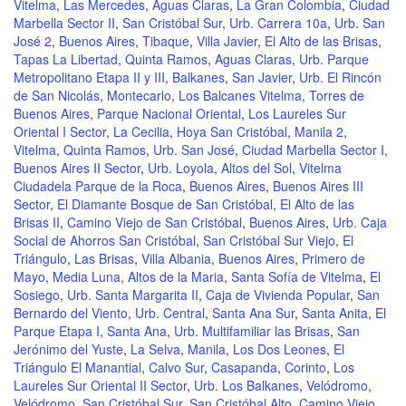
Vitelma
,
Las Mercedes
,
Aguas Claras
,
La Gran Colombia
,
Ciudad
Marbella Sector II
,
San Cristóbal Sur
,
Urb. Carrera 10a
,
Urb. San
José 2
,
Buenos Aires
,
Tibaque
,
Villa Javier
,
El Alto de las Brisas
,
Tapas La Libertad
,
Quinta Ramos
,
Aguas Claras
,
Urb. Parque
Metropolitano Etapa II y III
,
Balkanes
,
San Javier
,
Urb. El Rincón
de San Nicolás
,
Montecarlo
,
Los Balcanes Vitelma
,
Torres de
Buenos Aires
,
Parque Nacional Oriental
,
Los Laureles Sur
Oriental I Sector
,
La Cecilia
,
Hoya San Cristóbal
,
Manila 2
,
Vitelma
,
Quinta Ramos
,
Urb. San José
,
Ciudad Marbella Sector I
,
Buenos Aires II Sector
,
Urb. Loyola
,
Altos del Sol
,
Vitelma
Ciudadela Parque de la Roca
,
Buenos Aires
,
Buenos Aires III
Sector
,
El Diamante Bosque de San Cristóbal
,
El Alto de las
Brisas II
,
Camino Viejo de San Cristóbal
,
Buenos Aires
,
Urb. Caja
Social de Ahorros San Cristóbal
,
San Cristóbal Sur Viejo
,
El
Triángulo
,
Las Brisas
,
Villa Albania
,
Buenos Aires
,
Primero de
Mayo
,
Media Luna
,
Altos de la Maria
,
Santa Sofía de Vitelma
,
El
Sosiego
,
Urb. Santa Margarita II
,
Caja de Vivienda Popular
,
San
Bernardo del Viento
,
Urb. Central
,
Santa Ana Sur
,
Santa Anita
,
El
Parque Etapa I
,
Santa Ana
,
Urb. Multifamiliar las Brisas
,
San
Jerónimo del Yuste
,
La Selva
,
Manila
,
Los Dos Leones
,
El
Triángulo El Manantial
,
Calvo Sur
,
Casapanda
,
Corinto
,
Los
Laureles Sur Oriental II Sector
,
Urb. Los Balkanes
,
Velódromo
,
Velódromo
,
San Cristóbal Sur
,
San Cristóbal Alto
,
Camino Viejo
,