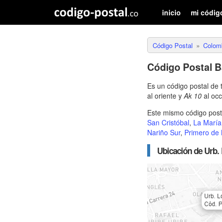
inicio
mi códig
Código Postal
Colom
Código Postal B
Es un código postal de
al oriente y
Ak 10
al occ
Este mismo código posta
San Cristóbal
,
La María
Nariño Sur
,
Primero de
Ubicación de Urb. 