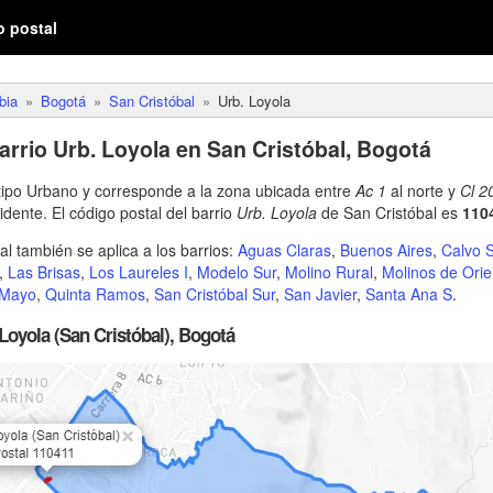
o postal
bia
Bogotá
San Cristóbal
Urb. Loyola
arrio Urb. Loyola en San Cristóbal, Bogotá
 tipo Urbano y corresponde a la zona ubicada entre
Ac 1
al norte y
Cl 2
idente. El código postal del barrio
Urb. Loyola
de San Cristóbal es
110
l también se aplica a los barrios:
Aguas Claras
,
Buenos Aires
,
Calvo 
,
Las Brisas
,
Los Laureles I
,
Modelo Sur
,
Molino Rural
,
Molinos de Orie
 Mayo
,
Quinta Ramos
,
San Cristóbal Sur
,
San Javier
,
Santa Ana S
.
Loyola (San Cristóbal), Bogotá