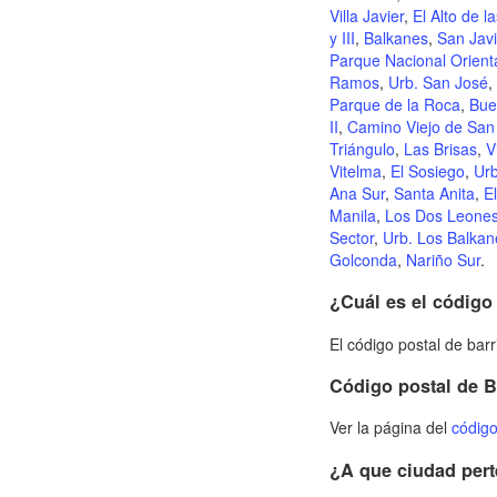
Villa Javier
,
El Alto de l
y III
,
Balkanes
,
San Javi
Parque Nacional Orient
Ramos
,
Urb. San José
,
Parque de la Roca
,
Bue
II
,
Camino Viejo de San 
Triángulo
,
Las Brisas
,
V
Vitelma
,
El Sosiego
,
Urb
Ana Sur
,
Santa Anita
,
E
Manila
,
Los Dos Leone
Sector
,
Urb. Los Balkan
Golconda
,
Nariño Sur
.
¿Cuál es el código 
El código postal de bar
Código postal de 
Ver la página del
código
¿A que ciudad pert