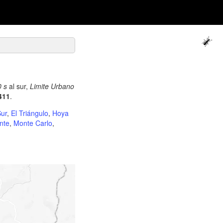
0 s
al sur,
Limite Urbano
411
.
Sur
,
El Triángulo
,
Hoya
nte
,
Monte Carlo
,