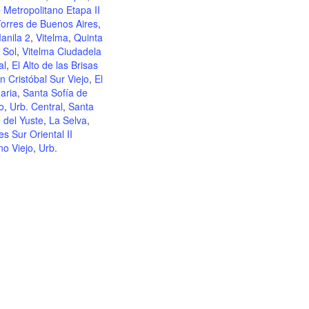
 Metropolitano Etapa II
orres de Buenos Aires
,
anila 2
,
Vitelma
,
Quinta
 Sol
,
Vitelma Ciudadela
al
,
El Alto de las Brisas
n Cristóbal Sur Viejo
,
El
Maria
,
Santa Sofía de
o
,
Urb. Central
,
Santa
 del Yuste
,
La Selva
,
s Sur Oriental II
o Viejo
,
Urb.