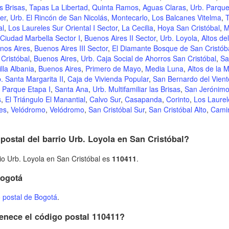
as Brisas
,
Tapas La Libertad
,
Quinta Ramos
,
Aguas Claras
,
Urb. Parque
er
,
Urb. El Rincón de San Nicolás
,
Montecarlo
,
Los Balcanes Vitelma
,
T
al
,
Los Laureles Sur Oriental I Sector
,
La Cecilia
,
Hoya San Cristóbal
,
M
Ciudad Marbella Sector I
,
Buenos Aires II Sector
,
Urb. Loyola
,
Altos del
nos Aires
,
Buenos Aires III Sector
,
El Diamante Bosque de San Cristób
Cristóbal
,
Buenos Aires
,
Urb. Caja Social de Ahorros San Cristóbal
,
Sa
illa Albania
,
Buenos Aires
,
Primero de Mayo
,
Media Luna
,
Altos de la 
. Santa Margarita II
,
Caja de Vivienda Popular
,
San Bernardo del Vient
l Parque Etapa I
,
Santa Ana
,
Urb. Multifamiliar las Brisas
,
San Jerónimo
s
,
El Triángulo El Manantial
,
Calvo Sur
,
Casapanda
,
Corinto
,
Los Laurele
es
,
Velódromo
,
Velódromo
,
San Cristóbal Sur
,
San Cristóbal Alto
,
Camin
postal del barrio Urb. Loyola en San Cristóbal?
rio Urb. Loyola en San Cristóbal es
110411
.
Bogotá
 postal de Bogotá
.
enece el código postal 110411?