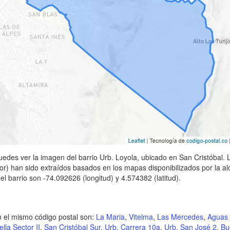
uedes ver la imagen del barrio Urb. Loyola, ubicado en San Cristóbal. Lo
or) han sido extraídos basados en los mapas disponibilizados por la alc
l barrio son -74.092626 (longitud) y 4.574382 (latitud).
n el mismo código postal son:
La Maria
,
Vitelma
,
Las Mercedes
,
Aguas 
lla Sector II
,
San Cristóbal Sur
,
Urb. Carrera 10a
,
Urb. San José 2
,
Bu