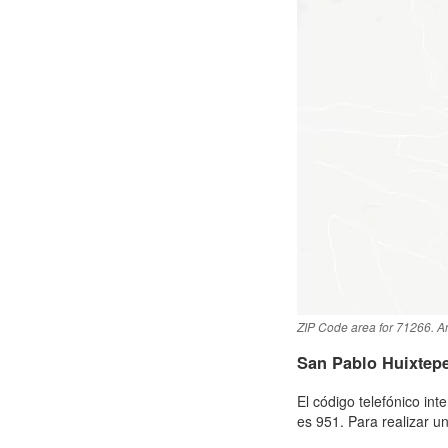
ZIP Code area for 71266. An
San Pablo Huixtep
El código telefónico in
es 951. Para realizar u