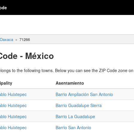
ode
Oaxaca
71266
Code - México
ongs to the following towns. Below you can see the ZIP Code zone on
pality
Asentamiento
blo Huixtepec
Barrio Ampliación San Antonio
blo Huixtepec
Barrio Guadalupe Sierra
blo Huixtepec
Barrio La Guadalupe
blo Huixtepec
Barrio San Antonio