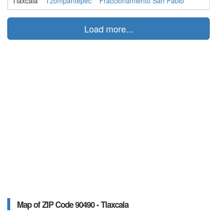
Tlaxcala
Tzompantepec
Fraccionamiento San Pablo
Load more...
Map of ZIP Code 90490 - Tlaxcala