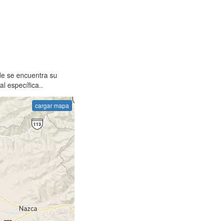
de se encuentra su
l específica..
cargar mapa