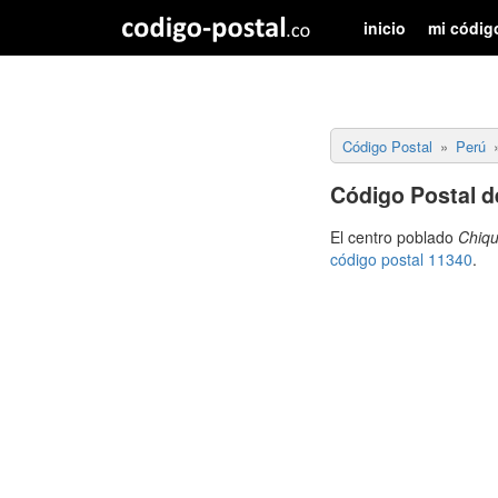
inicio
mi códig
Código Postal
Perú
Código Postal de
El centro poblado
Chiqu
código postal 11340
.