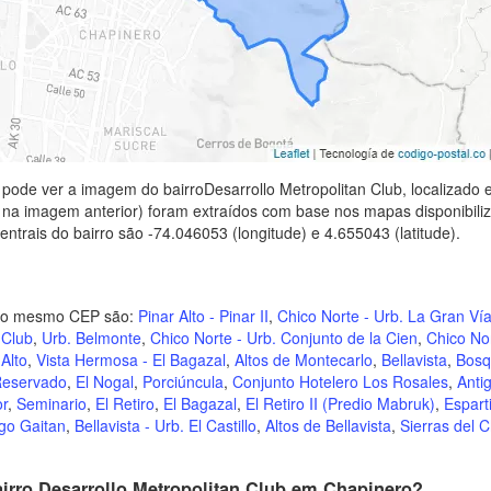
ode ver a imagem do bairroDesarrollo Metropolitan Club, localizado 
 na imagem anterior) foram extraídos com base nos mapas disponibiliz
entrais do bairro são -74.046053 (longitude) e 4.655043 (latitude).
m o mesmo CEP são:
Pinar Alto - Pinar II
,
Chico Norte - Urb. La Gran Ví
 Club
,
Urb. Belmonte
,
Chico Norte - Urb. Conjunto de la Cien
,
Chico No
Alto
,
Vista Hermosa - El Bagazal
,
Altos de Montecarlo
,
Bellavista
,
Bosq
Reservado
,
El Nogal
,
Porciúncula
,
Conjunto Hotelero Los Rosales
,
Anti
or
,
Seminario
,
El Retiro
,
El Bagazal
,
El Retiro II (Predio Mabruk)
,
Esparti
go Gaitan
,
Bellavista - Urb. El Castillo
,
Altos de Bellavista
,
Sierras del C
irro Desarrollo Metropolitan Club em Chapinero?