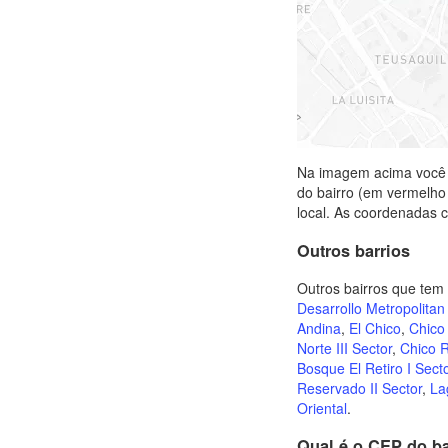
Na imagem acima você p
do bairro (em vermelho
local. As coordenadas c
Outros barrios
Outros bairros que te
Desarrollo Metropolitan
Andina
,
El Chico
,
Chico 
Norte III Sector
,
Chico 
Bosque El Retiro I Sect
Reservado II Sector
,
La
Oriental
.
Qual é o CEP do ba