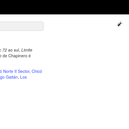
c 72
ao sul,
Limite
b
de Chapinero é
ó Norte II Sector
,
Chicó
go Gaitán
,
Los