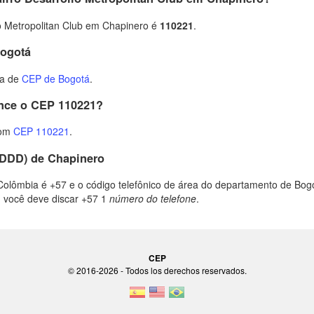
o Metropolitan Club em Chapinero é
110221
.
Bogotá
ta de
CEP de Bogotá
.
ence o CEP 110221?
com
CEP 110221
.
(DDD) de Chapinero
Colômbia é +57 e o código telefônico de área do departamento de Bogot
, você deve discar +57 1
número do telefone
.
CEP
© 2016-2026 - Todos los derechos reservados.