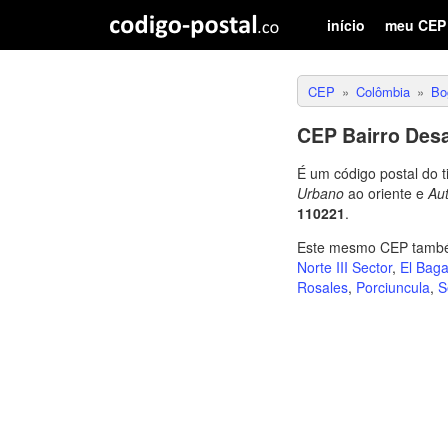
início
meu CEP
CEP
Colômbia
Bo
CEP Bairro Desa
É um código postal do 
Urbano
ao oriente e
Aut
110221
.
Este mesmo CEP também
Norte III Sector
,
El Baga
Rosales
,
Porciuncula
,
S