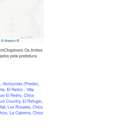
emChapinero Os limites
ados pela prefeitura
a
,
Horizontes (Predio)
,
rte
,
El Retiro - Villa
ue El Retiro
,
Chico
guo Country
,
El Refugio
,
llal
,
Los Rosales
,
Chico
hico
,
La Cabrera
,
Chico