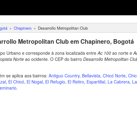
gotá
Chapinero
Desarrollo Metropolitan Club
rrollo Metropolitan Club em Chapinero, Bogotá
tipo Urbano e corresponde à zona localizada entre
Ac 100
ao norte e
A
opista Norte
ao ocidente. O CEP do bairro
Desarrollo Metropolitan Clu
 se aplica aos bairros:
Antiguo Country
,
Bellavista
,
Chicó Norte
,
Chic
zal
,
El Chicó
,
El Nogal
,
El Refugio
,
El Retiro
,
Espartillal
,
La Cabrera
,
La
eminario
.