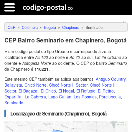
CEP
Colômbia
Bogotá
Chapinero
Seminario
CEP Bairro Seminario em Chapinero, Bogotá
É um código postal do tipo Urbano e corresponde à zona
localizada entre
Ac 100
ao norte e
Ac 72
ao sul,
Limite Urbano
ao
oriente e
Autopista Norte
ao ocidente. O CEP do bairro
Seminario
de Chapinero é
110221
.
Este mesmo CEP também se aplica aos bairros:
Antiguo Country
,
Bellavista
,
Chicó Norte
,
Chicó Norte II Sector
,
Chicó Norte III
Sector
,
El Bagazal
,
El Chicó
,
El Nogal
,
El Refugio
,
El Retiro
,
Espartillal
,
La Cabrera
,
Lago Gaitán
,
Los Rosales
,
Porciuncula
,
Seminario
.
Localização de Seminario (Chapinero), Bogotá