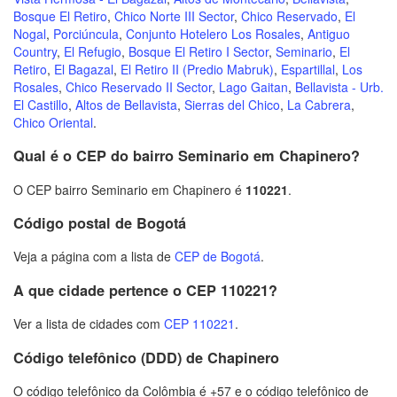
Bosque El Retiro
,
Chico Norte III Sector
,
Chico Reservado
,
El
Nogal
,
Porciúncula
,
Conjunto Hotelero Los Rosales
,
Antiguo
Country
,
El Refugio
,
Bosque El Retiro I Sector
,
Seminario
,
El
Retiro
,
El Bagazal
,
El Retiro II (Predio Mabruk)
,
Espartillal
,
Los
Rosales
,
Chico Reservado II Sector
,
Lago Gaitan
,
Bellavista - Urb.
El Castillo
,
Altos de Bellavista
,
Sierras del Chico
,
La Cabrera
,
Chico Oriental
.
Qual é o CEP do bairro Seminario em Chapinero?
O CEP bairro Seminario em Chapinero é
110221
.
Código postal de Bogotá
Veja a página com a lista de
CEP de Bogotá
.
A que cidade pertence o CEP 110221?
Ver a lista de cidades com
CEP 110221
.
Código telefônico (DDD) de Chapinero
O código telefônico da Colômbia é +57 e o código telefônico de