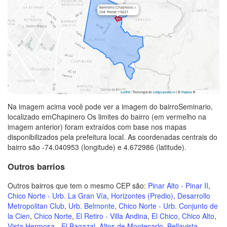
Na imagem acima você pode ver a imagem do bairroSeminario,
localizado emChapinero Os limites do bairro (em vermelho na
imagem anterior) foram extraídos com base nos mapas
disponibilizados pela prefeitura local. As coordenadas centrais do
bairro são -74.040953 (longitude) e 4.672986 (latitude).
Outros barrios
Outros bairros que tem o mesmo CEP são:
Pinar Alto - Pinar II
,
Chico Norte - Urb. La Gran Vía
,
Horizontes (Predio)
,
Desarrollo
Metropolitan Club
,
Urb. Belmonte
,
Chico Norte - Urb. Conjunto de
la Cien
,
Chico Norte
,
El Retiro - Villa Andina
,
El Chico
,
Chico Alto
,
Vista Hermosa - El Bagazal
,
Altos de Montecarlo
,
Bellavista
,