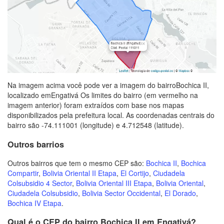
Na imagem acima você pode ver a imagem do bairroBochica II,
localizado emEngativá Os limites do bairro (em vermelho na
imagem anterior) foram extraídos com base nos mapas
disponibilizados pela prefeitura local. As coordenadas centrais do
bairro são -74.111001 (longitude) e 4.712548 (latitude).
Outros barrios
Outros bairros que tem o mesmo CEP são:
Bochica II
,
Bochica
Compartir
,
Bolivia Oriental II Etapa
,
El Cortijo
,
Ciudadela
Colsubsidio 4 Sector
,
Bolivia Oriental III Etapa
,
Bolivia Oriental
,
Ciudadela Colsubsidio
,
Bolivia Sector Occidental
,
El Dorado
,
Bochica IV Etapa
.
Qual é o CEP do bairro Bochica II em Engativá?