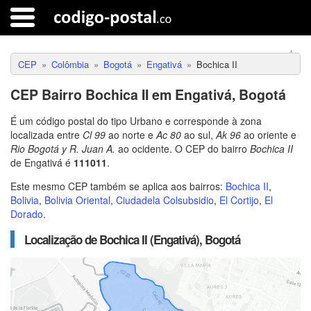
CEP
Colômbia
Bogotá
Engativá
Bochica II
CEP Bairro Bochica II em Engativá, Bogotá
É um código postal do tipo Urbano e corresponde à zona
localizada entre
Cl 99
ao norte e
Ac 80
ao sul,
Ak 96
ao oriente e
Rio Bogotá y R. Juan A.
ao ocidente. O CEP do bairro
Bochica II
de Engativá é
111011
.
Este mesmo CEP também se aplica aos bairros:
Bochica II
,
Bolivia
,
Bolivia Oriental
,
Ciudadela Colsubsidio
,
El Cortijo
,
El
Dorado
.
Localização de Bochica II (Engativá), Bogotá