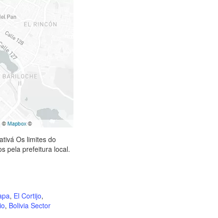
tivá Os limites do
 pela prefeitura local.
tapa
,
El Cortijo
,
io
,
Bolivia Sector