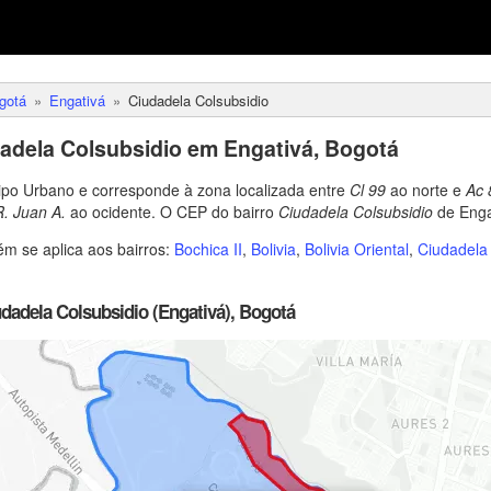
gotá
Engativá
Ciudadela Colsubsidio
adela Colsubsidio em Engativá, Bogotá
tipo Urbano e corresponde à zona localizada entre
Cl 99
ao norte e
Ac 
R. Juan A.
ao ocidente. O CEP do bairro
Ciudadela Colsubsidio
de Enga
 se aplica aos bairros:
Bochica II
,
Bolivia
,
Bolivia Oriental
,
Ciudadela
dadela Colsubsidio (Engativá), Bogotá