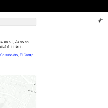
80
ao sul,
Ak 96
ao
tivá é
111011
.
 Colsubsidio
,
El Cortijo
,