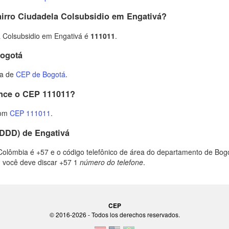
irro Ciudadela Colsubsidio em Engativá?
 Colsubsidio em Engativá é
111011
.
Bogotá
ta de
CEP de Bogotá
.
ence o CEP 111011?
com
CEP 111011
.
(DDD) de Engativá
Colômbia é +57 e o código telefônico de área do departamento de Bogot
, você deve discar +57 1
número do telefone
.
CEP
© 2016-2026 - Todos los derechos reservados.