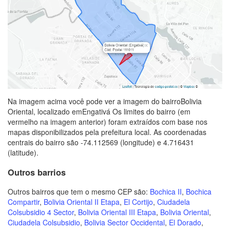
Na imagem acima você pode ver a imagem do bairroBolivia
Oriental, localizado emEngativá Os limites do bairro (em
vermelho na imagem anterior) foram extraídos com base nos
mapas disponibilizados pela prefeitura local. As coordenadas
centrais do bairro são -74.112569 (longitude) e 4.716431
(latitude).
Outros barrios
Outros bairros que tem o mesmo CEP são:
Bochica II
,
Bochica
Compartir
,
Bolivia Oriental II Etapa
,
El Cortijo
,
Ciudadela
Colsubsidio 4 Sector
,
Bolivia Oriental III Etapa
,
Bolivia Oriental
,
Ciudadela Colsubsidio
,
Bolivia Sector Occidental
,
El Dorado
,