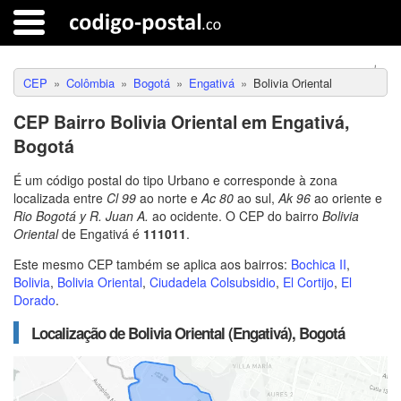
CEP
Colômbia
Bogotá
Engativá
Bolivia Oriental
CEP Bairro Bolivia Oriental em Engativá,
Bogotá
É um código postal do tipo Urbano e corresponde à zona
localizada entre
Cl 99
ao norte e
Ac 80
ao sul,
Ak 96
ao oriente e
Rio Bogotá y R. Juan A.
ao ocidente. O CEP do bairro
Bolivia
Oriental
de Engativá é
111011
.
Este mesmo CEP também se aplica aos bairros:
Bochica II
,
Bolivia
,
Bolivia Oriental
,
Ciudadela Colsubsidio
,
El Cortijo
,
El
Dorado
.
Localização de Bolivia Oriental (Engativá), Bogotá