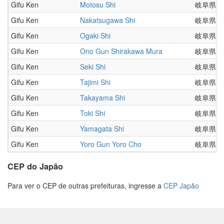
Gifu Ken
Motosu Shi
岐阜県
Gifu Ken
Nakatsugawa Shi
岐阜県
Gifu Ken
Ogaki Shi
岐阜県
Gifu Ken
Ono Gun Shirakawa Mura
岐阜県
Gifu Ken
Seki Shi
岐阜県
Gifu Ken
Tajimi Shi
岐阜県
Gifu Ken
Takayama Shi
岐阜県
Gifu Ken
Toki Shi
岐阜県
Gifu Ken
Yamagata Shi
岐阜県
Gifu Ken
Yoro Gun Yoro Cho
岐阜県
CEP do Japão
Para ver o CEP de outras prefeituras, ingresse a
CEP Japão