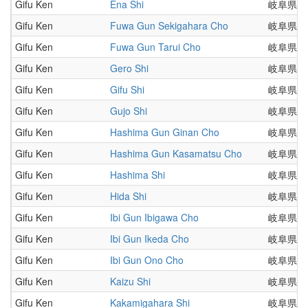
Gifu Ken
Ena Shi
岐阜県
Gifu Ken
Fuwa Gun Sekigahara Cho
岐阜県
Gifu Ken
Fuwa Gun Tarui Cho
岐阜県
Gifu Ken
Gero Shi
岐阜県
Gifu Ken
Gifu Shi
岐阜県
Gifu Ken
Gujo Shi
岐阜県
Gifu Ken
Hashima Gun Ginan Cho
岐阜県
Gifu Ken
Hashima Gun Kasamatsu Cho
岐阜県
Gifu Ken
Hashima Shi
岐阜県
Gifu Ken
Hida Shi
岐阜県
Gifu Ken
Ibi Gun Ibigawa Cho
岐阜県
Gifu Ken
Ibi Gun Ikeda Cho
岐阜県
Gifu Ken
Ibi Gun Ono Cho
岐阜県
Gifu Ken
Kaizu Shi
岐阜県
Gifu Ken
Kakamigahara Shi
岐阜県