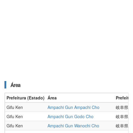
Área
Prefeitura (Estado)
Área
Prefeitu
Gifu Ken
Ampachi Gun Ampachi Cho
岐阜県
Gifu Ken
Ampachi Gun Godo Cho
岐阜県
Gifu Ken
Ampachi Gun Wanochi Cho
岐阜県